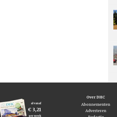
Over DHC
al vanaf
Abonnementen
€ 3,21
Adverteren
per week