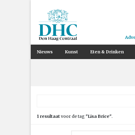
Adv
Nieuws
Kunst
Eten & Drinken
Zoek naar:
1 resultaat
voor de tag
"Lisa Brice"
.