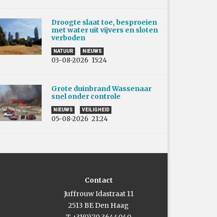
Droogte slaat toe, besproeien
met water uit vijvers en sloten
verboden
NATUUR
NIEUWS
03-08-2026
15:24
Grote duinbrand Wassenaar
snel onder controle
NIEUWS
VEILIGHEID
05-08-2026
21:24
Contact
Juffrouw Idastraat 11
2513 BE Den Haag