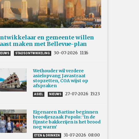
ntwikkelaar en gemeente willen
aast maken met Bellevue-plan
30-07-2026
11:16
IEUWS
STADSONTWIKKELING
Wethouder wil verdere
asielopvang Javastraat
stopzetten, COA wijst op
afspraken
27-07-2026
15:23
ASIEL
NIEUWS
Eigenaren Bartine beginnen
broodjeszaak Popolo: ‘In de
fijnste bakkerijen is het brood
nog warm’
31-07-2026
08:00
ETEN & DRINKEN