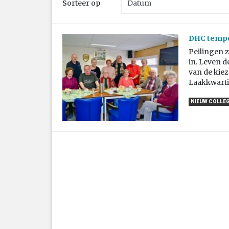
Sorteer op
DHC temper
Peilingen z
in. Leven d
van de kiez
Laakkwarti
NIEUW COLLE