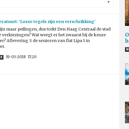
atuurt: ‘Losse tegels zijn een verschrikking’
ijn maar peilingen, dus trekt Den Haag Centraal de stad
O
e verkiezingen? Wat weegt er het zwaarst bij de keuze
h
er? Aflevering 3: de senioren van flat Lipa 1 in
er.
N
19-03-2018
17:20
GE