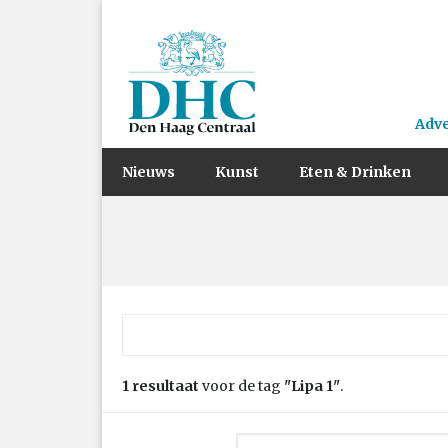
Adv
Nieuws
Kunst
Eten & Drinken
Zoek naar:
1 resultaat
voor de tag
"Lipa 1"
.