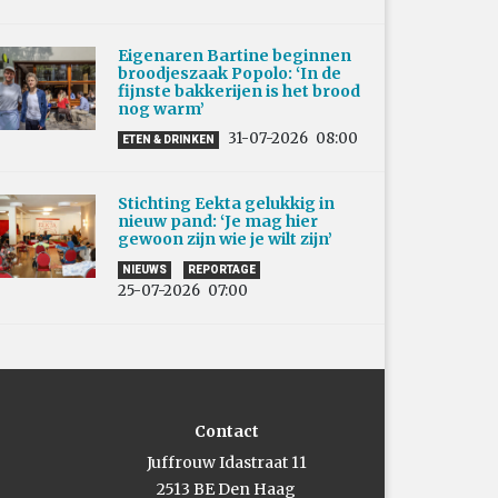
Eigenaren Bartine beginnen
broodjeszaak Popolo: ‘In de
fijnste bakkerijen is het brood
nog warm’
31-07-2026
08:00
ETEN & DRINKEN
Stichting Eekta gelukkig in
nieuw pand: ‘Je mag hier
gewoon zijn wie je wilt zijn’
NIEUWS
REPORTAGE
25-07-2026
07:00
Contact
Juffrouw Idastraat 11
2513 BE Den Haag