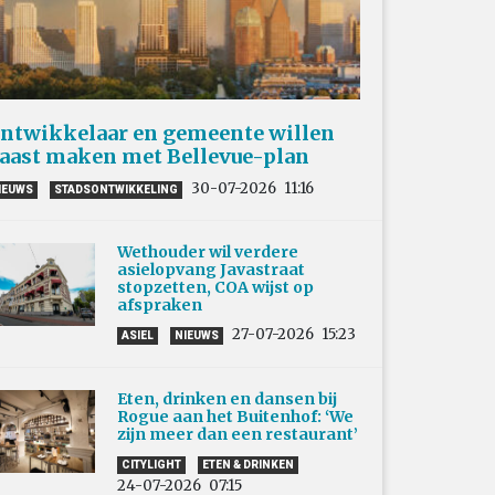
ntwikkelaar en gemeente willen
aast maken met Bellevue-plan
30-07-2026
11:16
IEUWS
STADSONTWIKKELING
Wethouder wil verdere
asielopvang Javastraat
stopzetten, COA wijst op
afspraken
27-07-2026
15:23
ASIEL
NIEUWS
Eten, drinken en dansen bij
Rogue aan het Buitenhof: ‘We
zijn meer dan een restaurant’
CITYLIGHT
ETEN & DRINKEN
24-07-2026
07:15