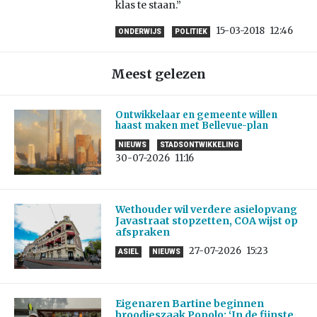
klas te staan.”
15-03-2018
12:46
ONDERWIJS
POLITIEK
Meest gelezen
Ontwikkelaar en gemeente willen
haast maken met Bellevue-plan
NIEUWS
STADSONTWIKKELING
30-07-2026
11:16
Wethouder wil verdere asielopvang
Javastraat stopzetten, COA wijst op
afspraken
27-07-2026
15:23
ASIEL
NIEUWS
Eigenaren Bartine beginnen
broodjeszaak Popolo: ‘In de fijnste