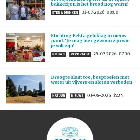
bakkerijen is het brood nog warm’
31-07-2026
08:00
ETEN & DRINKEN
Stichting Eekta gelukkig in nieuw
pand: ‘Je mag hier gewoon zijn wie
je wilt zijn’
25-07-2026
07:00
NIEUWS
REPORTAGE
Droogte slaat toe, besproeien met
water uit vijvers en sloten verboden
03-08-2026
15:24
NATUUR
NIEUWS