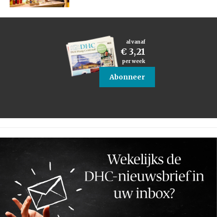
al vanaf
€ 3,21
per week
Abonneer