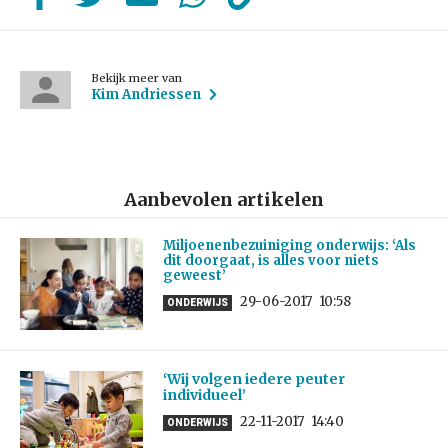
Bekijk meer van
Kim Andriessen
Aanbevolen artikelen
Miljoenenbezuiniging onderwijs: ‘Als
dit doorgaat, is alles voor niets
geweest’
29-06-2017
10:58
ONDERWIJS
‘Wij volgen iedere peuter
individueel’
22-11-2017
14:40
ONDERWIJS