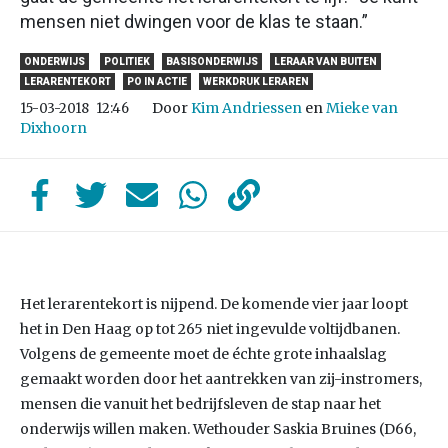
mensen niet dwingen voor de klas te staan.”
ONDERWIJS
POLITIEK
BASISONDERWIJS
LERAAR VAN BUITEN
LERARENTEKORT
PO IN ACTIE
WERKDRUK LERAREN
Door
Kim Andriessen
en
Mieke van
15-03-2018
12:46
Dixhoorn
Het lerarentekort is nijpend. De komende vier jaar loopt
het in Den Haag op tot 265 niet ingevulde voltijdbanen.
Volgens de gemeente moet de échte grote inhaalslag
gemaakt worden door het aantrekken van zij-instromers,
mensen die vanuit het bedrijfsleven de stap naar het
onderwijs willen maken. Wethouder Saskia Bruines (D66,