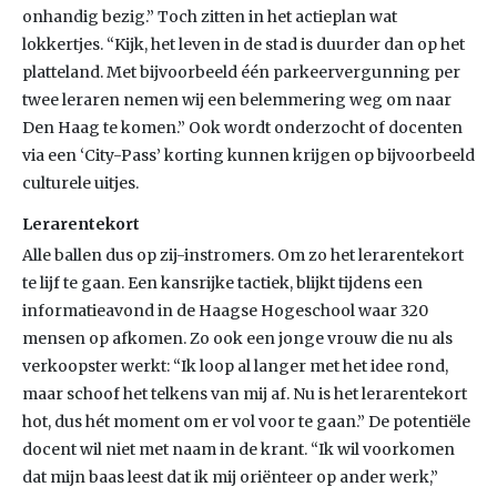
onhandig bezig.” Toch zitten in het actieplan wat
lokkertjes. “Kijk, het leven in de stad is duurder dan op het
platteland. Met bijvoorbeeld één parkeervergunning per
twee leraren nemen wij een belemmering weg om naar
Den Haag te komen.” Ook wordt onderzocht of docenten
via een ‘City-Pass’ korting kunnen krijgen op bijvoorbeeld
culturele uitjes.
Lerarentekort
Alle ballen dus op zij-instromers. Om zo het lerarentekort
te lijf te gaan. Een kansrijke tactiek, blijkt tijdens een
informatieavond in de Haagse Hogeschool waar 320
mensen op afkomen. Zo ook een jonge vrouw die nu als
verkoopster werkt: “Ik loop al langer met het idee rond,
maar schoof het telkens van mij af. Nu is het lerarentekort
hot, dus hét moment om er vol voor te gaan.” De potentiële
docent wil niet met naam in de krant. “Ik wil voorkomen
dat mijn baas leest dat ik mij oriënteer op ander werk,”