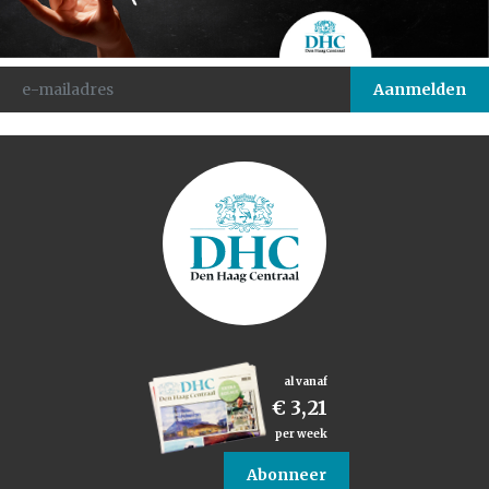
al vanaf
€ 3,21
per week
Abonneer