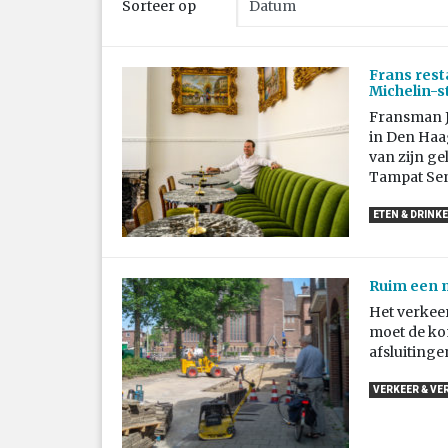
Sorteer op
Frans rest
Michelin-st
Fransman J
in Den Haag
van zijn ge
Tampat Sen
ETEN & DRINK
Ruim een 
Het verkeer
moet de k
afsluitinge
VERKEER & VE