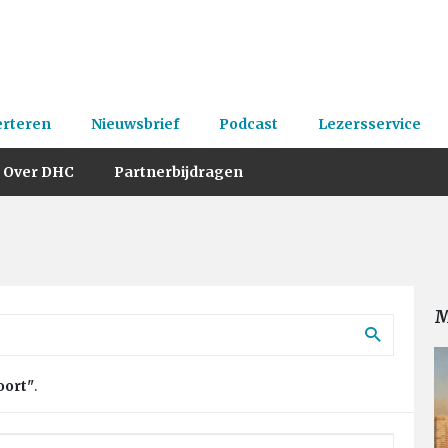
erteren
Nieuwsbrief
Podcast
Lezersservice
Over DHC
Partnerbijdragen
M
oort"
.