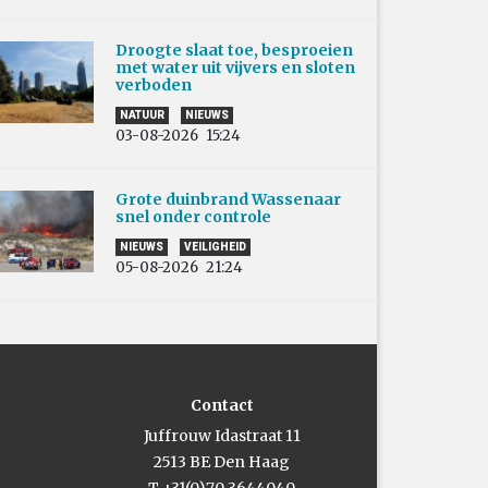
Droogte slaat toe, besproeien
met water uit vijvers en sloten
verboden
NATUUR
NIEUWS
03-08-2026
15:24
Grote duinbrand Wassenaar
snel onder controle
NIEUWS
VEILIGHEID
05-08-2026
21:24
Contact
Juffrouw Idastraat 11
2513 BE Den Haag