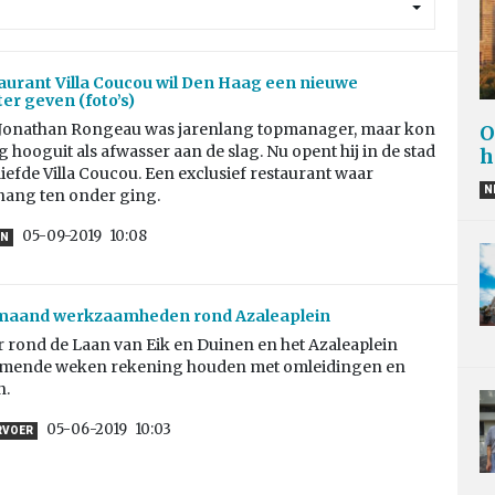
aurant Villa Coucou wil Den Haag een nieuwe
er geven (foto’s)
onathan Rongeau was jarenlang topmanager, maar kon
O
 hooguit als afwasser aan de slag. Nu opent hij in de stad
h
liefde Villa Coucou. Een exclusief restaurant waar
N
ang ten onder ging.
05-09-2019
10:08
EN
maand werkzaamheden rond Azaleaplein
 rond de Laan van Eik en Duinen en het Azaleaplein
omende weken rekening houden met omleidingen en
n.
05-06-2019
10:03
RVOER