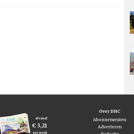
Over DHC
al vanaf
Abonnementen
€ 3,21
Adverteren
per week