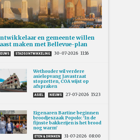
ntwikkelaar en gemeente willen
aast maken met Bellevue-plan
30-07-2026
11:16
IEUWS
STADSONTWIKKELING
Wethouder wil verdere
asielopvang Javastraat
stopzetten, COA wijst op
afspraken
27-07-2026
15:23
ASIEL
NIEUWS
Eigenaren Bartine beginnen
broodjeszaak Popolo: ‘In de
fijnste bakkerijen is het brood
nog warm’
31-07-2026
08:00
ETEN & DRINKEN