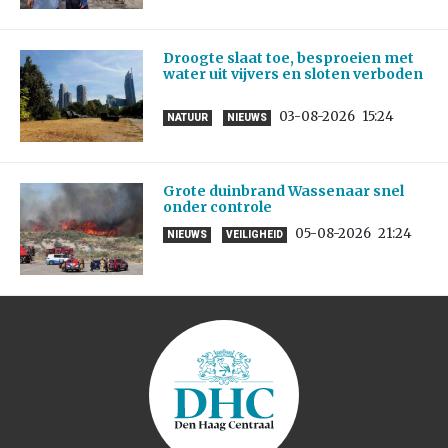
Droogte slaat toe, besproeien met
water uit vijvers en sloten verboden
03-08-2026
15:24
NATUUR
NIEUWS
Grote duinbrand Wassenaar snel
onder controle
05-08-2026
21:24
NIEUWS
VEILIGHEID