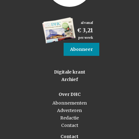
al vanaf
€ 3,21
per week
Abonneer
Digitale krant
Archief
Over DHC
Abonnementen
Adverteren
Redactie
Contact
Contact