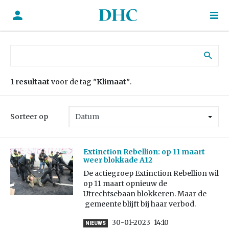
Zoek naar:
1 resultaat
voor de tag
"Klimaat"
.
Sorteer op
Extinction Rebellion: op 11 maart
weer blokkade A12
De actiegroep Extinction Rebellion wil
op 11 maart opnieuw de
Utrechtsebaan blokkeren. Maar de
gemeente blijft bij haar verbod.
30-01-2023
14:10
NIEUWS