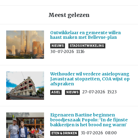
Meest gelezen
Ontwikkelaar en gemeente willen
haast maken met Bellevue-plan
NIEUWS
STADSONTWIKKELING
30-07-2026
11:16
Wethouder wil verdere asielopvang
Javastraat stopzetten, COA wijst op
afspraken
27-07-2026
15:23
ASIEL
NIEUWS
Eigenaren Bartine beginnen
broodjeszaak Popolo: ‘In de fijnste
bakkerijen is het brood nog warm’
31-07-2026
08:00
ETEN & DRINKEN