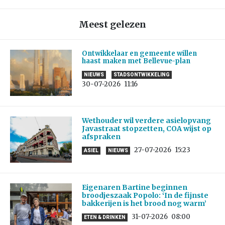
Meest gelezen
Ontwikkelaar en gemeente willen
haast maken met Bellevue-plan
NIEUWS
STADSONTWIKKELING
30-07-2026
11:16
Wethouder wil verdere asielopvang
Javastraat stopzetten, COA wijst op
afspraken
27-07-2026
15:23
ASIEL
NIEUWS
Eigenaren Bartine beginnen
broodjeszaak Popolo: ‘In de fijnste
bakkerijen is het brood nog warm’
31-07-2026
08:00
ETEN & DRINKEN