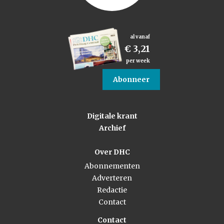
al vanaf
€ 3,21
per week
Abonneer
Digitale krant
Archief
Over DHC
Abonnementen
Adverteren
Redactie
Contact
Contact