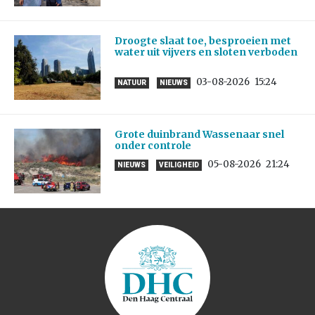
Droogte slaat toe, besproeien met
water uit vijvers en sloten verboden
03-08-2026
15:24
NATUUR
NIEUWS
Grote duinbrand Wassenaar snel
onder controle
05-08-2026
21:24
NIEUWS
VEILIGHEID