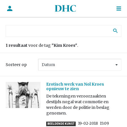
Zoek naar:
1 resultaat
voor de tag
"Kim Kroes"
.
Sorteer op
Erotisch werk van Nol Kroes
opnieuw te zien
De tekeningen veroorzaakten
destijds nogal wat commotie en
werden door de politie in beslag
genomen.
19-02-2018
15:09
BEELDENDE KUNST