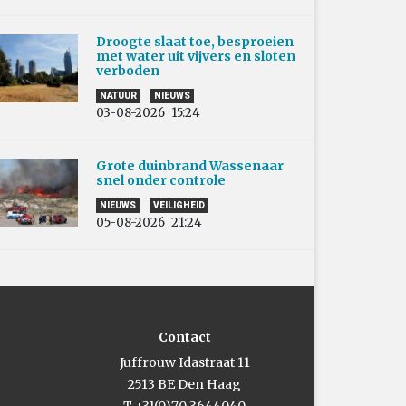
Droogte slaat toe, besproeien
met water uit vijvers en sloten
verboden
NATUUR
NIEUWS
03-08-2026
15:24
Grote duinbrand Wassenaar
snel onder controle
NIEUWS
VEILIGHEID
05-08-2026
21:24
Contact
Juffrouw Idastraat 11
2513 BE Den Haag