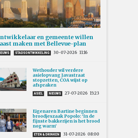
ntwikkelaar en gemeente willen
aast maken met Bellevue-plan
30-07-2026
11:16
IEUWS
STADSONTWIKKELING
Wethouder wil verdere
asielopvang Javastraat
stopzetten, COA wijst op
afspraken
27-07-2026
15:23
ASIEL
NIEUWS
Eigenaren Bartine beginnen
broodjeszaak Popolo: ‘In de
fijnste bakkerijen is het brood
nog warm’
31-07-2026
08:00
ETEN & DRINKEN