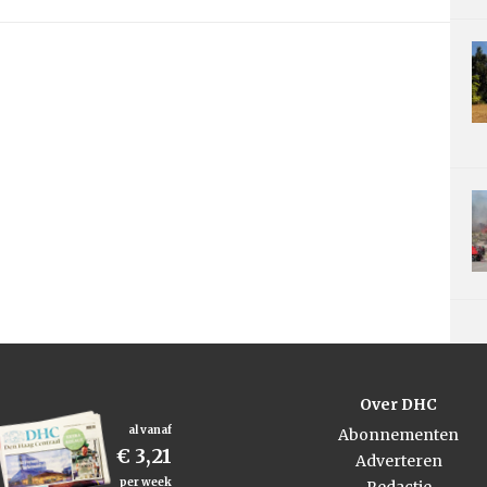
Over DHC
al vanaf
Abonnementen
€ 3,21
Adverteren
per week