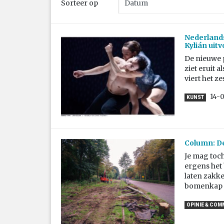
Sorteer op
Nederlands
Kylián uit
De nieuwe 
ziet eruit 
viert het z
14-
KUNST
Column: D
Je mag toc
ergens het 
laten zakke
bomenkap 
OPINIE & CO