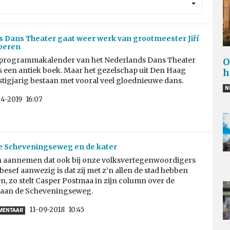
 Dans Theater gaat weer werk van grootmeester Jiří
voeren
programmakalender van het Nederlands Dans Theater
O
als een antiek boek. Maar het gezelschap uit Den Haag
h
estigjarig bestaan met vooral veel gloednieuwe dans.
N
04-2019
16:07
e Scheveningseweg en de kater
h aannemen dat ook bij onze volksvertegenwoordigers
besef aanwezig is dat zij met z’n allen de stad hebben
n, zo stelt Casper Postmaa in zijn column over de
aan de Scheveningseweg.
11-09-2018
10:45
MMENTAAR