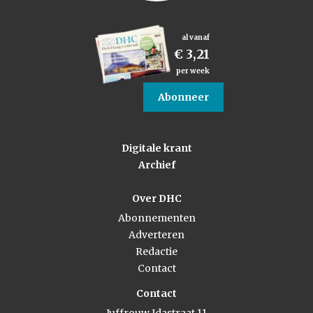
al vanaf
€ 3,21
per week
Abonneer
Digitale krant
Archief
Over DHC
Abonnementen
Adverteren
Redactie
Contact
Contact