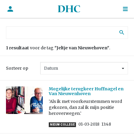
Zoek naar:
1 resultaat
voor de tag
"Jeltje van Nieuwehoven"
.
Sorteer op
Mogelijke terugkeer Huffnagel en
Van Nieuwenhoven
‘Als ik met voorkeurstemmen word
gekozen, dan zal ik mijn positie
heroverwegen.’
01-03-2018
13:48
NIEUW COLLEGE