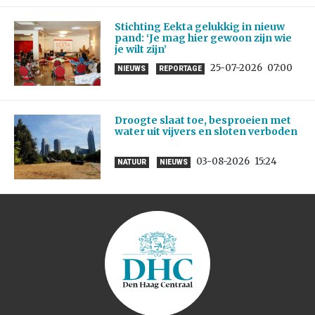
Stichting Eekta gelukkig in nieuw
pand: ‘Je mag hier gewoon zijn wie
je wilt zijn’
25-07-2026
07:00
NIEUWS
REPORTAGE
Droogte slaat toe, besproeien met
water uit vijvers en sloten verboden
03-08-2026
15:24
NATUUR
NIEUWS