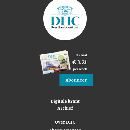
al vanaf
€ 3,21
per week
Abonneer
Digitale krant
Archief
Over DHC