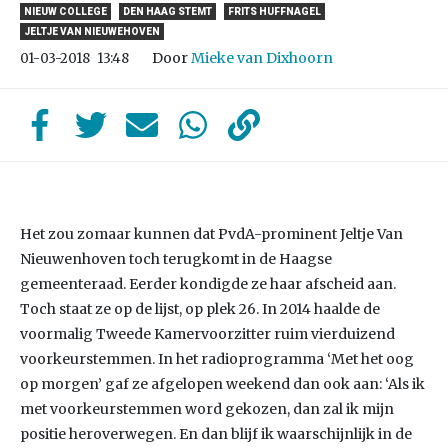
NIEUW COLLEGE
DEN HAAG STEMT
FRITS HUFFNAGEL
JELTJE VAN NIEUWEHOVEN
Door
Mieke van Dixhoorn
01-03-2018
13:48
Het zou zomaar kunnen dat PvdA-prominent Jeltje Van
Nieuwenhoven toch terugkomt in de Haagse
gemeenteraad. Eerder kondigde ze haar afscheid aan.
Toch staat ze op de lijst, op plek 26. In 2014 haalde de
voormalig Tweede Kamervoorzitter ruim vierduizend
voorkeurstemmen. In het radioprogramma ‘Met het oog
op morgen’ gaf ze afgelopen weekend dan ook aan: ‘Als ik
met voorkeurstemmen word gekozen, dan zal ik mijn
positie heroverwegen. En dan blijf ik waarschijnlijk in de