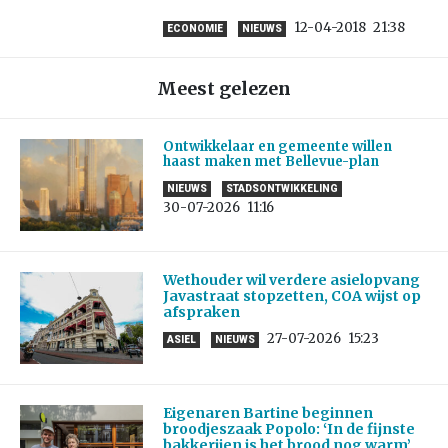
12-04-2018
21:38
ECONOMIE
NIEUWS
Meest gelezen
Ontwikkelaar en gemeente willen
haast maken met Bellevue-plan
NIEUWS
STADSONTWIKKELING
30-07-2026
11:16
Wethouder wil verdere asielopvang
Javastraat stopzetten, COA wijst op
afspraken
27-07-2026
15:23
ASIEL
NIEUWS
Eigenaren Bartine beginnen
broodjeszaak Popolo: ‘In de fijnste
bakkerijen is het brood nog warm’