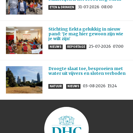
31-07-2026
08:00
ETEN & DRINKEN
Stichting Eekta gelukkig in nieuw
pand: ‘Je mag hier gewoon zijn wie
je wilt zijn’
25-07-2026
07:00
NIEUWS
REPORTAGE
Droogte slaat toe, besproeien met
water uit vijvers en sloten verboden
03-08-2026
15:24
NATUUR
NIEUWS