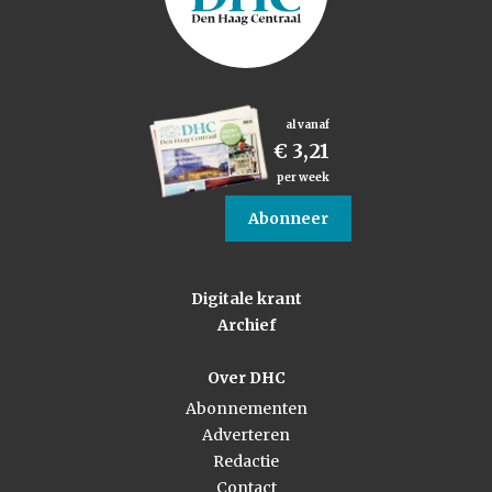
al vanaf
€ 3,21
per week
Abonneer
Digitale krant
Archief
Over DHC
Abonnementen
Adverteren
Redactie
Contact