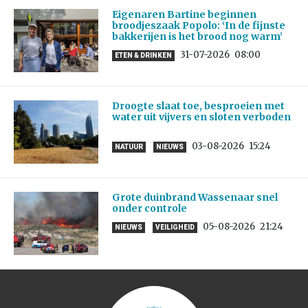
Eigenaren Bartine beginnen
broodjeszaak Popolo: ‘In de fijnste
bakkerijen is het brood nog warm’
31-07-2026
08:00
ETEN & DRINKEN
Droogte slaat toe, besproeien met
water uit vijvers en sloten verboden
03-08-2026
15:24
NATUUR
NIEUWS
Grote duinbrand Wassenaar snel
onder controle
05-08-2026
21:24
NIEUWS
VEILIGHEID