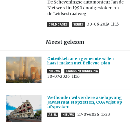
De Scheveningse automonteur Jan de
Niet werd in 1990 doodgestoken op
de Leidsestraatweg.
30-06-2019
11:16
COLD CASES
SERIES
Meest gelezen
Ontwikkelaar en gemeente willen
haast maken met Bellevue-plan
NIEUWS
STADSONTWIKKELING
30-07-2026
11:16
Wethouder wil verdere asielopvang
Javastraat stopzetten, COA wijst op
afspraken
27-07-2026
15:23
ASIEL
NIEUWS