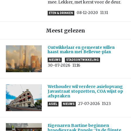
mee. Lekker, met kerst voor de deur.
08-12-2020
11:31
ETEN & DRINKEN
Meest gelezen
Ontwikkelaar en gemeente willen
haast maken met Bellevue-plan
NIEUWS
STADSONTWIKKELING
30-07-2026
11:16
Wethouder wil verdere asielopvang
Javastraat stopzetten, COA wijst op
afspraken
27-07-2026
15:23
ASIEL
NIEUWS
Eigenaren Bartine beginnen
broodjeszaak Popolo: ‘In de fijnste