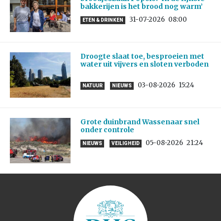
bakkerijen is het brood nog warm’
31-07-2026
08:00
ETEN & DRINKEN
Droogte slaat toe, besproeien met
water uit vijvers en sloten verboden
03-08-2026
15:24
NATUUR
NIEUWS
Grote duinbrand Wassenaar snel
onder controle
05-08-2026
21:24
NIEUWS
VEILIGHEID