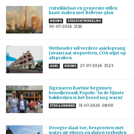
Ontwikkelaar en gemeente willen
haast maken met Bellevue-plan
NIEUWS
STADSONTWIKKELING
30-07-2026
11:16
Wethouder wil verdere asielopvang
Javastraat stopzetten, COA wijst op
afspraken
27-07-2026
15:23
ASIEL
NIEUWS
Eigenaren Bartine beginnen
broodjeszaak Popolo: ‘In de fijnste
bakkerijen is het brood nog warm’
31-07-2026
08:00
ETEN & DRINKEN
Droogte slaat toe, besproeien met
water uit vijvers en sloten verboden