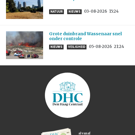
03-08-2026
15:24
NATUUR
NIEUWS
Grote duinbrand Wassenaar snel
onder controle
05-08-2026
21:24
NIEUWS
VEILIGHEID
al vanaf