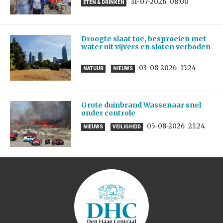
31-07-2026
08:00
ETEN & DRINKEN
Droogte slaat toe, besproeien met
water uit vijvers en sloten verboden
03-08-2026
15:24
NATUUR
NIEUWS
Grote duinbrand Wassenaar snel
onder controle
05-08-2026
21:24
NIEUWS
VEILIGHEID