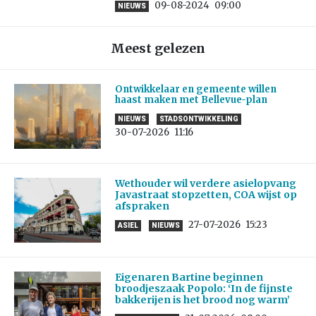
09-08-2024
09:00
NIEUWS
Meest gelezen
Ontwikkelaar en gemeente willen
haast maken met Bellevue-plan
NIEUWS
STADSONTWIKKELING
30-07-2026
11:16
Wethouder wil verdere asielopvang
Javastraat stopzetten, COA wijst op
afspraken
27-07-2026
15:23
ASIEL
NIEUWS
Eigenaren Bartine beginnen
broodjeszaak Popolo: ‘In de fijnste
bakkerijen is het brood nog warm’