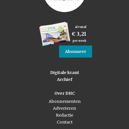
al vanaf
€ 3,21
per week
Abonneer
Digitale krant
Archief
Over DHC
Abonnementen
Adverteren
Redactie
Contact