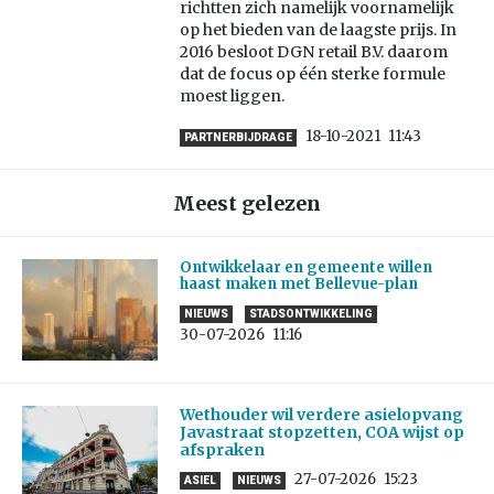
richtten zich namelijk voornamelijk
op het bieden van de laagste prijs. In
2016 besloot DGN retail B.V. daarom
dat de focus op één sterke formule
moest liggen.
18-10-2021
11:43
PARTNERBIJDRAGE
Meest gelezen
Ontwikkelaar en gemeente willen
haast maken met Bellevue-plan
NIEUWS
STADSONTWIKKELING
30-07-2026
11:16
Wethouder wil verdere asielopvang
Javastraat stopzetten, COA wijst op
afspraken
27-07-2026
15:23
ASIEL
NIEUWS