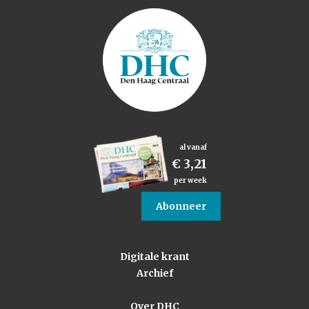
al vanaf
€ 3,21
per week
Abonneer
Digitale krant
Archief
Over DHC