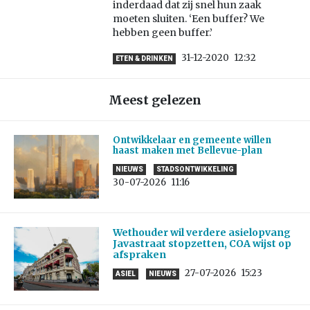
inderdaad dat zij snel hun zaak
moeten sluiten. ‘Een buffer? We
hebben geen buffer.’
31-12-2020
12:32
ETEN & DRINKEN
Meest gelezen
Ontwikkelaar en gemeente willen
haast maken met Bellevue-plan
NIEUWS
STADSONTWIKKELING
30-07-2026
11:16
Wethouder wil verdere asielopvang
Javastraat stopzetten, COA wijst op
afspraken
27-07-2026
15:23
ASIEL
NIEUWS