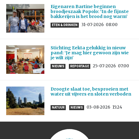
Eigenaren Bartine beginnen
broodjeszaak Popolo: ‘In de fijnste
bakkerijen is het brood nog warm’
31-07-2026
08:00
ETEN & DRINKEN
Stichting Eekta gelukkig in nieuw
pand: ‘Je mag hier gewoon zijn wie
je wilt zijn’
25-07-2026
07:00
NIEUWS
REPORTAGE
Droogte slaat toe, besproeien met
water uit vijvers en sloten verboden
03-08-2026
15:24
NATUUR
NIEUWS