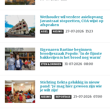
Wethouder wil verdere asielopvang
Javastraat stopzetten, COA wijst op
afspraken
27-07-2026
15:23
ASIEL
NIEUWS
Eigenaren Bartine beginnen
broodjeszaak Popolo: ‘In de fijnste
bakkerijen is het brood nog warm’
31-07-2026
08:00
ETEN & DRINKEN
Stichting Eekta gelukkig in nieuw
pand: ‘Je mag hier gewoon zijn wie
je wilt zijn’
25-07-2026
07:00
NIEUWS
REPORTAGE