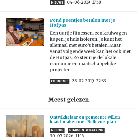
04-06-2019
17:58
NIEUWS
Pond peentjes betalen met je
Hofpas
Een uurtje fitnessen, een kruiwagen
kopen, je huis isoleren. Je kunt het
allemaal met euro’s betalen. Maar
vanaf volgende week kan het ook met
de Hofpas. Zo steun je de lokale
economie en maatschappelijke
projecten.
28-02-2019
22:33
ECONOMIE
Meest gelezen
Ontwikkelaar en gemeente willen
haast maken met Bellevue-plan
NIEUWS
STADSONTWIKKELING
30-07-2026
11:16