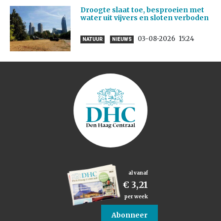
Droogte slaat toe, besproeien met
water uit vijvers en sloten verboden
03-08-2026
15:24
NATUUR
NIEUWS
al vanaf
€ 3,21
per week
Abonneer