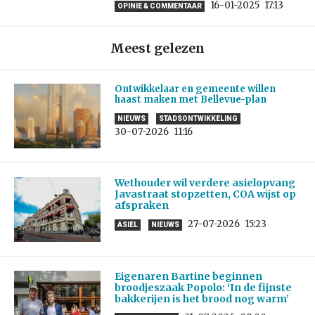
16-01-2025
17:13
OPINIE & COMMENTAAR
Meest gelezen
Ontwikkelaar en gemeente willen
haast maken met Bellevue-plan
NIEUWS
STADSONTWIKKELING
30-07-2026
11:16
Wethouder wil verdere asielopvang
Javastraat stopzetten, COA wijst op
afspraken
27-07-2026
15:23
ASIEL
NIEUWS
Eigenaren Bartine beginnen
broodjeszaak Popolo: ‘In de fijnste
bakkerijen is het brood nog warm’