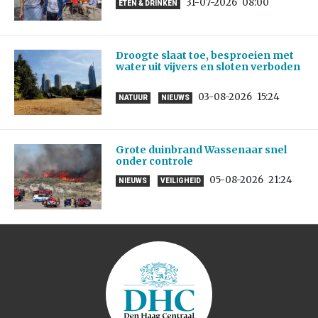
31-07-2026
08:00
ETEN & DRINKEN
Droogte slaat toe, besproeien met
water uit vijvers en sloten verboden
03-08-2026
15:24
NATUUR
NIEUWS
Grote duinbrand Wassenaar snel
onder controle
05-08-2026
21:24
NIEUWS
VEILIGHEID