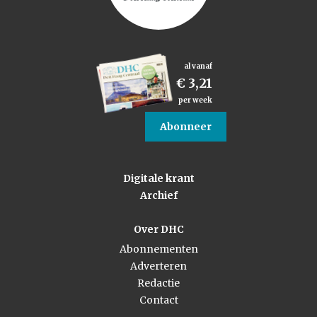
al vanaf
€ 3,21
per week
Abonneer
Digitale krant
Archief
Over DHC
Abonnementen
Adverteren
Redactie
Contact