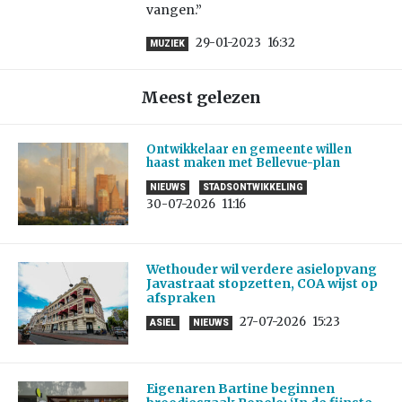
vangen.”
29-01-2023
16:32
MUZIEK
Meest gelezen
Ontwikkelaar en gemeente willen
haast maken met Bellevue-plan
NIEUWS
STADSONTWIKKELING
30-07-2026
11:16
Wethouder wil verdere asielopvang
Javastraat stopzetten, COA wijst op
afspraken
27-07-2026
15:23
ASIEL
NIEUWS
Eigenaren Bartine beginnen