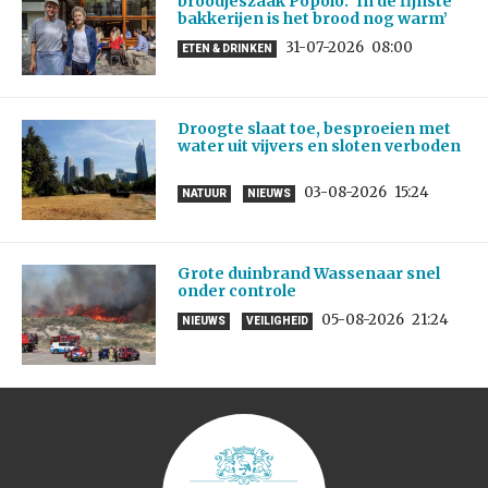
broodjeszaak Popolo: ‘In de fijnste
bakkerijen is het brood nog warm’
31-07-2026
08:00
ETEN & DRINKEN
Droogte slaat toe, besproeien met
water uit vijvers en sloten verboden
03-08-2026
15:24
NATUUR
NIEUWS
Grote duinbrand Wassenaar snel
onder controle
05-08-2026
21:24
NIEUWS
VEILIGHEID