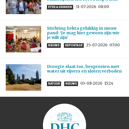
31-07-2026
08:00
ETEN & DRINKEN
Stichting Eekta gelukkig in nieuw
pand: ‘Je mag hier gewoon zijn wie
je wilt zijn’
25-07-2026
07:00
NIEUWS
REPORTAGE
Droogte slaat toe, besproeien met
water uit vijvers en sloten verboden
03-08-2026
15:24
NATUUR
NIEUWS