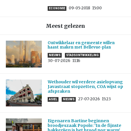
09-05-2018
15:00
ECONOMIE
Meest gelezen
Ontwikkelaar en gemeente willen
haast maken met Bellevue-plan
NIEUWS
STADSONTWIKKELING
30-07-2026
11:16
Wethouder wil verdere asielopvang
Javastraat stopzetten, COA wijst op
afspraken
27-07-2026
15:23
ASIEL
NIEUWS
Eigenaren Bartine beginnen
broodjeszaak Popolo: ‘In de fijnste
bakkerijen is het brood nog warm’