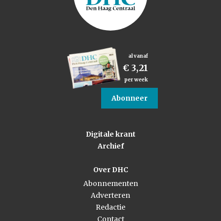
al vanaf
€ 3,21
per week
Abonneer
Digitale krant
Archief
Over DHC
Abonnementen
Adverteren
Redactie
Contact