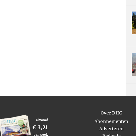
Over DHC
al vanaf
Abonnementen
€ 3,21
Adverteren
per week