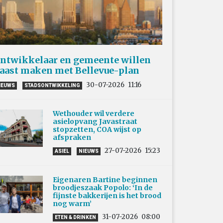
ntwikkelaar en gemeente willen
aast maken met Bellevue-plan
30-07-2026
11:16
IEUWS
STADSONTWIKKELING
Wethouder wil verdere
asielopvang Javastraat
stopzetten, COA wijst op
afspraken
27-07-2026
15:23
ASIEL
NIEUWS
Eigenaren Bartine beginnen
broodjeszaak Popolo: ‘In de
fijnste bakkerijen is het brood
nog warm’
31-07-2026
08:00
ETEN & DRINKEN