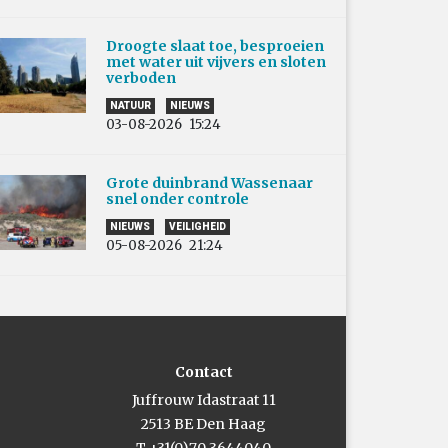
Droogte slaat toe, besproeien
met water uit vijvers en sloten
verboden
NATUUR
NIEUWS
03-08-2026
15:24
Grote duinbrand Wassenaar
snel onder controle
NIEUWS
VEILIGHEID
05-08-2026
21:24
Contact
Juffrouw Idastraat 11
2513 BE Den Haag