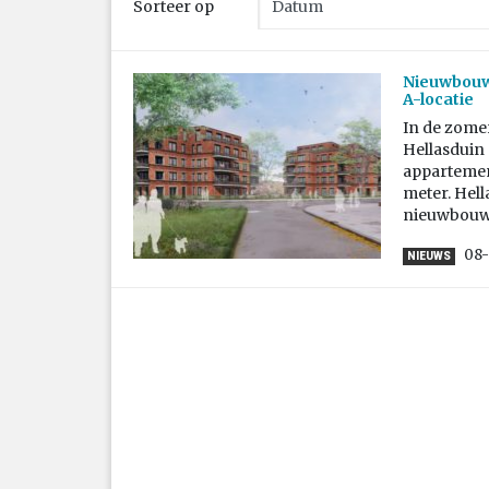
Sorteer op
Nieuwbouwp
A-locatie
In de zomer
Hellasduin 
appartemen
meter. Hell
nieuwbouwsp
08-
NIEUWS