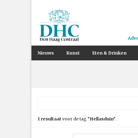
Adv
Nieuws
Kunst
Eten & Drinken
Zoek naar:
1 resultaat
voor de tag
"Hellasduin"
.