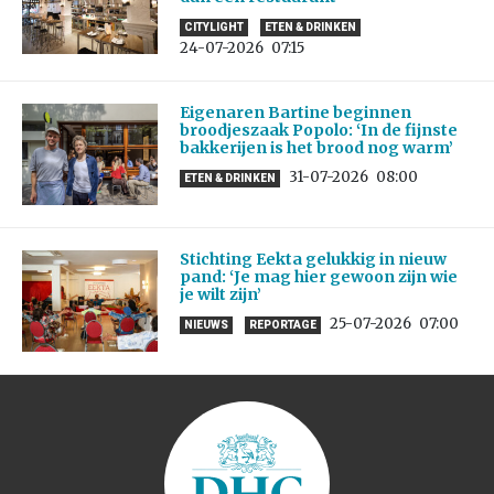
CITYLIGHT
ETEN & DRINKEN
24-07-2026
07:15
Eigenaren Bartine beginnen
broodjeszaak Popolo: ‘In de fijnste
bakkerijen is het brood nog warm’
31-07-2026
08:00
ETEN & DRINKEN
Stichting Eekta gelukkig in nieuw
pand: ‘Je mag hier gewoon zijn wie
je wilt zijn’
25-07-2026
07:00
NIEUWS
REPORTAGE