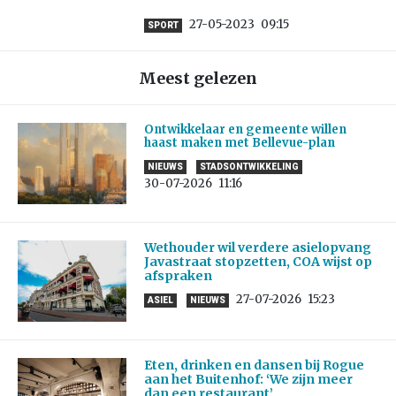
27-05-2023
09:15
SPORT
Meest gelezen
Ontwikkelaar en gemeente willen
haast maken met Bellevue-plan
NIEUWS
STADSONTWIKKELING
30-07-2026
11:16
Wethouder wil verdere asielopvang
Javastraat stopzetten, COA wijst op
afspraken
27-07-2026
15:23
ASIEL
NIEUWS
Eten, drinken en dansen bij Rogue
aan het Buitenhof: ‘We zijn meer
dan een restaurant’