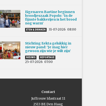
Eigenaren Bartine beginnen
broodjeszaak Popolo: ‘In de
fijnste bakkerijen is het brood
nog warm’
31-07-2026
08:00
ETEN & DRINKEN
Stichting Eekta gelukkig in
nieuw pand: ‘Je mag hier
gewoon zijn wie je wilt zijn’
NIEUWS
REPORTAGE
25-07-2026
07:00
Contact
Juffrouw Idastraat 11
2513 BE Den Haag