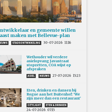
ntwikkelaar en gemeente willen
aast maken met Bellevue-plan
30-07-2026
11:16
IEUWS
STADSONTWIKKELING
Wethouder wil verdere
asielopvang Javastraat
stopzetten, COA wijst op
afspraken
27-07-2026
15:23
ASIEL
NIEUWS
Eten, drinken en dansen bij
Rogue aan het Buitenhof: ‘We
zijn meer dan een restaurant’
CITYLIGHT
ETEN & DRINKEN
24-07-2026
07:15