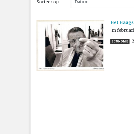
Sorteer op
Het Haagse
‘In februar
2
ECONOMIE