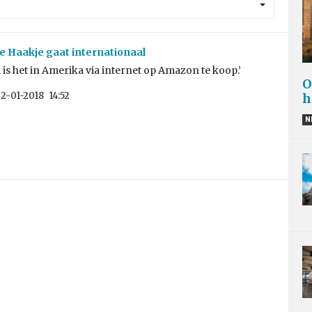
 Haakje gaat internationaal
i is het in Amerika via internet op Amazon te koop.’
O
2-01-2018
14:52
h
N