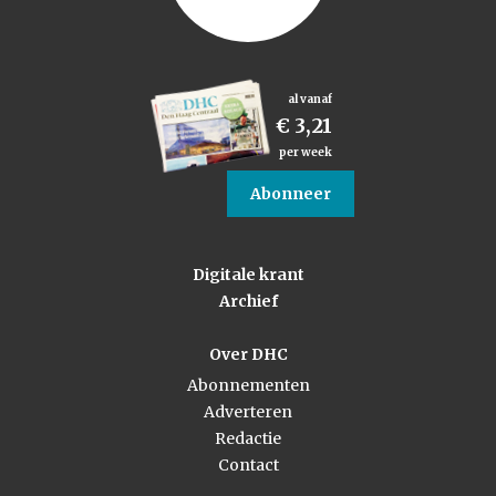
al vanaf
€ 3,21
per week
Abonneer
Digitale krant
Archief
Over DHC
Abonnementen
Adverteren
Redactie
Contact