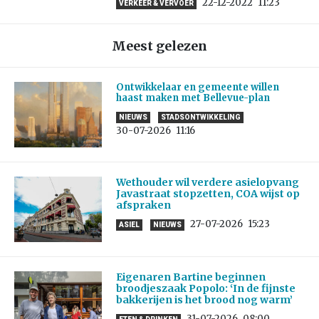
22-12-2022
11:23
VERKEER & VERVOER
Meest gelezen
Ontwikkelaar en gemeente willen
haast maken met Bellevue-plan
NIEUWS
STADSONTWIKKELING
30-07-2026
11:16
Wethouder wil verdere asielopvang
Javastraat stopzetten, COA wijst op
afspraken
27-07-2026
15:23
ASIEL
NIEUWS
Eigenaren Bartine beginnen
broodjeszaak Popolo: ‘In de fijnste
bakkerijen is het brood nog warm’
31-07-2026
08:00