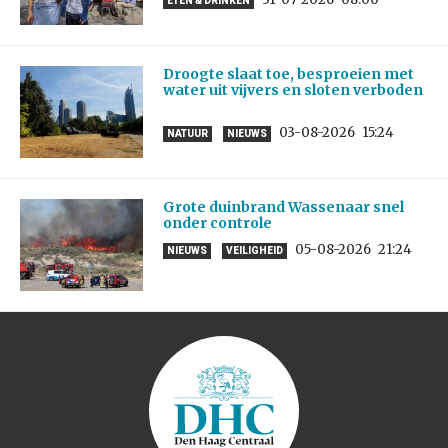
ETEN & DRINKEN
Droogte slaat toe, besproeien met
water uit vijvers en sloten verboden
03-08-2026
15:24
NATUUR
NIEUWS
Grote duinbrand Wassenaar snel
onder controle
05-08-2026
21:24
NIEUWS
VEILIGHEID