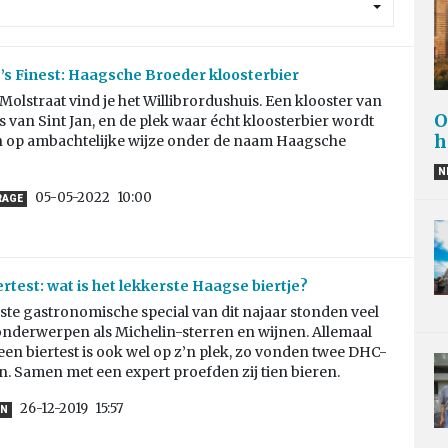
s Finest: Haagsche Broeder kloosterbier
Molstraat vind je het Willibrordushuis. Een klooster van
O
 van Sint Jan, en de plek waar écht kloosterbier wordt
h
op ambachtelijke wijze onder de naam Haagsche
N
05-05-2022
10:00
RAGE
rtest: wat is het lekkerste Haagse biertje?
ste gastronomische special van dit najaar stonden veel
nderwerpen als Michelin-sterren en wijnen. Allemaal
een biertest is ook wel op z’n plek, zo vonden twee DHC-
. Samen met een expert proefden zij tien bieren.
26-12-2019
15:57
EN