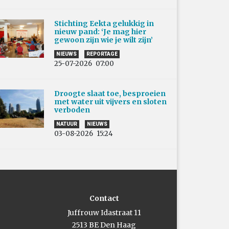
Stichting Eekta gelukkig in
nieuw pand: ‘Je mag hier
gewoon zijn wie je wilt zijn’
NIEUWS
REPORTAGE
25-07-2026
07:00
Droogte slaat toe, besproeien
met water uit vijvers en sloten
verboden
NATUUR
NIEUWS
03-08-2026
15:24
Contact
Juffrouw Idastraat 11
2513 BE Den Haag