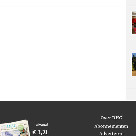
Over DHC
al vanaf
Abonnementen
€ 3,21
Adverteren