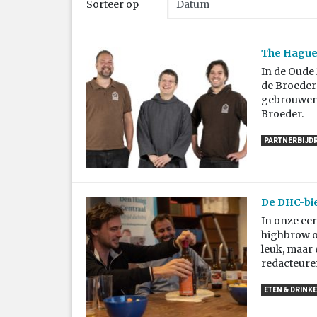
Sorteer op
The Hague’
In de Oude 
de Broeders
gebrouwen 
Broeder.
PARTNERBIJD
De DHC-bie
In onze eer
highbrow o
leuk, maar 
redacteuren
ETEN & DRINK