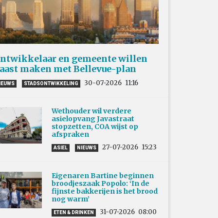
ntwikkelaar en gemeente willen
aast maken met Bellevue-plan
30-07-2026
11:16
IEUWS
STADSONTWIKKELING
Wethouder wil verdere
asielopvang Javastraat
stopzetten, COA wijst op
afspraken
27-07-2026
15:23
ASIEL
NIEUWS
Eigenaren Bartine beginnen
broodjeszaak Popolo: ‘In de
fijnste bakkerijen is het brood
nog warm’
31-07-2026
08:00
ETEN & DRINKEN