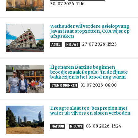
30-07-2026
11:16
Wethouder wil verdere asielopvang
Javastraat stopzetten, COA wijst op
afspraken
27-07-2026
15:23
ASIEL
NIEUWS
Eigenaren Bartine beginnen
broodjeszaak Popolo: ‘In de fijnste
bakkerijen is het brood nog warm’
31-07-2026
08:00
ETEN & DRINKEN
Droogte slaat toe, besproeien met
water uit vijvers en sloten verboden
03-08-2026
15:24
NATUUR
NIEUWS