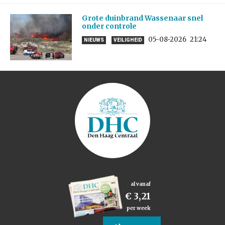
Grote duinbrand Wassenaar snel
onder controle
05-08-2026
21:24
NIEUWS
VEILIGHEID
al vanaf
€ 3,21
per week