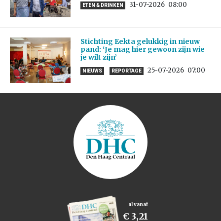
31-07-2026
08:00
ETEN & DRINKEN
Stichting Eekta gelukkig in nieuw
pand: ‘Je mag hier gewoon zijn wie
je wilt zijn’
25-07-2026
07:00
NIEUWS
REPORTAGE
al vanaf
€ 3,21