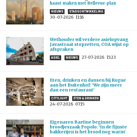
haast maken met Bellevue-plan
NIEUWS
STADSONTWIKKELING
30-07-2026
11:16
Wethouder wil verdere asielopvang
Javastraat stopzetten, COA wijst op
afspraken
27-07-2026
15:23
ASIEL
NIEUWS
Eten, drinken en dansen bij Rogue
aan het Buitenhof: ‘We zijn meer
dan een restaurant’
CITYLIGHT
ETEN & DRINKEN
24-07-2026
07:15
Eigenaren Bartine beginnen
broodjeszaak Popolo: ‘In de fijnste
bakkerijen is het brood nog warm’