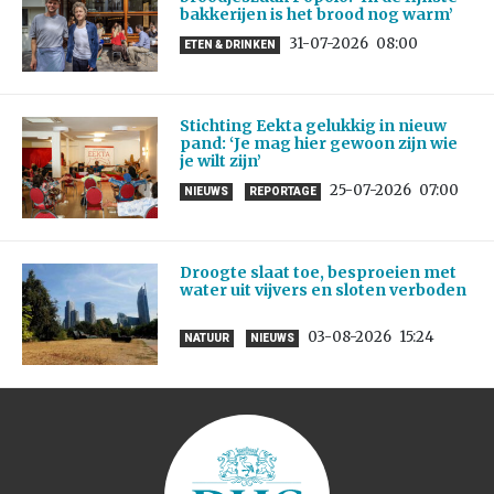
bakkerijen is het brood nog warm’
31-07-2026
08:00
ETEN & DRINKEN
Stichting Eekta gelukkig in nieuw
pand: ‘Je mag hier gewoon zijn wie
je wilt zijn’
25-07-2026
07:00
NIEUWS
REPORTAGE
Droogte slaat toe, besproeien met
water uit vijvers en sloten verboden
03-08-2026
15:24
NATUUR
NIEUWS