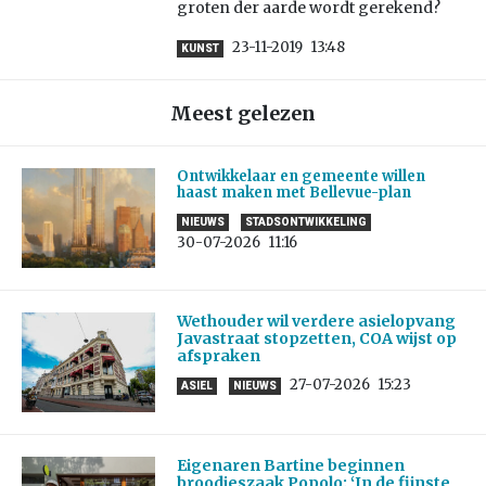
groten der aarde wordt gerekend?
23-11-2019
13:48
KUNST
Meest gelezen
Ontwikkelaar en gemeente willen
haast maken met Bellevue-plan
NIEUWS
STADSONTWIKKELING
30-07-2026
11:16
Wethouder wil verdere asielopvang
Javastraat stopzetten, COA wijst op
afspraken
27-07-2026
15:23
ASIEL
NIEUWS
Eigenaren Bartine beginnen
broodjeszaak Popolo: ‘In de fijnste