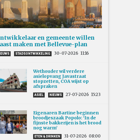
ntwikkelaar en gemeente willen
aast maken met Bellevue-plan
30-07-2026
11:16
IEUWS
STADSONTWIKKELING
Wethouder wil verdere
asielopvang Javastraat
stopzetten, COA wijst op
afspraken
27-07-2026
15:23
ASIEL
NIEUWS
Eigenaren Bartine beginnen
broodjeszaak Popolo: ‘In de
fijnste bakkerijen is het brood
nog warm’
31-07-2026
08:00
ETEN & DRINKEN