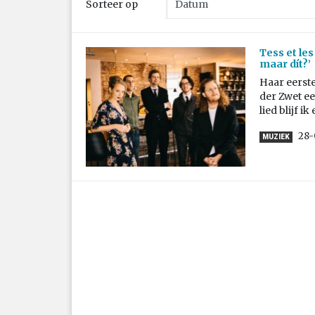
Sorteer op
Tess et le
maar dít?’
Haar eerst
der Zwet ee
lied blijf i
28-
MUZIEK