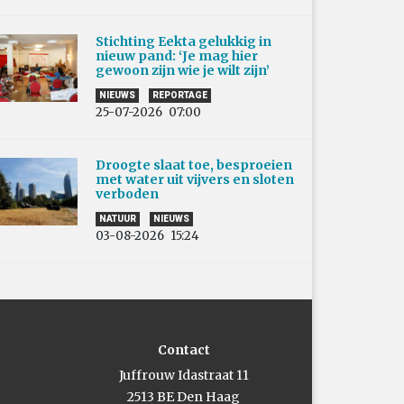
Stichting Eekta gelukkig in
nieuw pand: ‘Je mag hier
gewoon zijn wie je wilt zijn’
NIEUWS
REPORTAGE
25-07-2026
07:00
Droogte slaat toe, besproeien
met water uit vijvers en sloten
verboden
NATUUR
NIEUWS
03-08-2026
15:24
Contact
Juffrouw Idastraat 11
2513 BE Den Haag