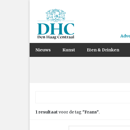
Adv
Nieuws
Kunst
Eten & Drinken
Zoek naar:
1 resultaat
voor de tag
"Frans"
.