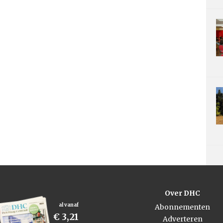
Over DHC
al vanaf
Abonnementen
€ 3,21
Adverteren