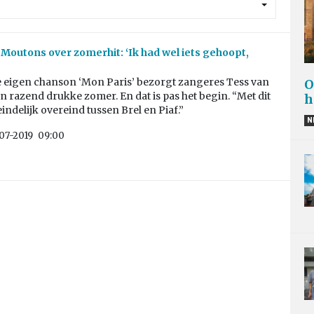
s Moutons over zomerhit: ‘Ik had wel iets gehoopt,
e eigen chanson ‘Mon Paris’ bezorgt zangeres Tess van
O
n razend drukke zomer. En dat is pas het begin. “Met dit
h
k eindelijk overeind tussen Brel en Piaf.”
N
07-2019
09:00