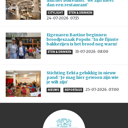
aan het Buitenhof: ‘We zijn meer
dan een restaurant’
CITYLIGHT
ETEN & DRINKEN
24-07-2026
07:15
Eigenaren Bartine beginnen
broodjeszaak Popolo: ‘In de fijnste
bakkerijen is het brood nog warm’
31-07-2026
08:00
ETEN & DRINKEN
Stichting Eekta gelukkig in nieuw
pand: ‘Je mag hier gewoon zijn wie
je wilt zijn’
25-07-2026
07:00
NIEUWS
REPORTAGE