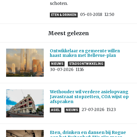
schoten.
05-03-2018
12:50
ETEN & DRINKEN
Meest gelezen
Ontwikkelaar en gemeente willen
haast maken met Bellevue-plan
NIEUWS
STADSONTWIKKELING
30-07-2026
11:16
Wethouder wil verdere asielopvang
Javastraat stopzetten, COA wijst op
afspraken
27-07-2026
15:23
ASIEL
NIEUWS
Eten, drinken en dansen bij Rogue