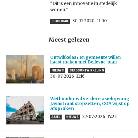
“Dit is een innovatie in stedelijk
wonen.”
30-11-2020
11:00
ECONOMIE
Meest gelezen
Ontwikkelaar en gemeente willen
haast maken met Bellevue-plan
NIEUWS
STADSONTWIKKELING
30-07-2026
11:16
Wethouder wil verdere asielopvang
Javastraat stopzetten, COA wijst op
afspraken
27-07-2026
15:23
ASIEL
NIEUWS