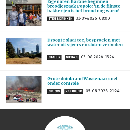
Eigenaren Bartine beginnen
broodjeszaak Popolo: ‘In de fijnste
bakkerijen is het brood nog warm’
31-07-2026
08:00
ETEN & DRINKEN
Droogte slaat toe, besproeien met
water uit vijvers en sloten verboden
03-08-2026
15:24
NATUUR
NIEUWS
Grote duinbrand Wassenaar snel
onder controle
05-08-2026
21:24
NIEUWS
VEILIGHEID