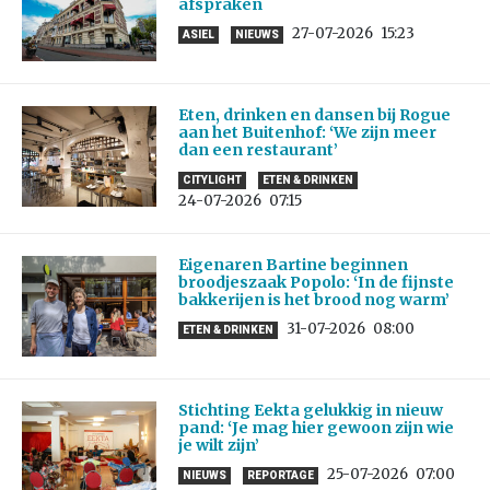
afspraken
27-07-2026
15:23
ASIEL
NIEUWS
Eten, drinken en dansen bij Rogue
aan het Buitenhof: ‘We zijn meer
dan een restaurant’
CITYLIGHT
ETEN & DRINKEN
24-07-2026
07:15
Eigenaren Bartine beginnen
broodjeszaak Popolo: ‘In de fijnste
bakkerijen is het brood nog warm’
31-07-2026
08:00
ETEN & DRINKEN
Stichting Eekta gelukkig in nieuw
pand: ‘Je mag hier gewoon zijn wie
je wilt zijn’
25-07-2026
07:00
NIEUWS
REPORTAGE