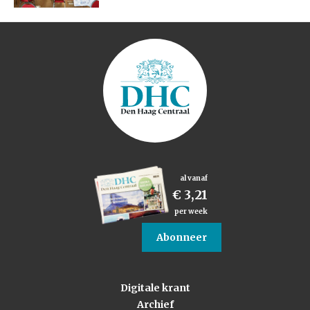
al vanaf
€ 3,21
per week
Abonneer
Digitale krant
Archief