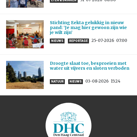
ETEN & DRINKEN
Stichting Eekta gelukkig in nieuw
pand: ‘Je mag hier gewoon zijn wie
je wilt zijn’
25-07-2026
07:00
NIEUWS
REPORTAGE
Droogte slaat toe, besproeien met
water uit vijvers en sloten verboden
03-08-2026
15:24
NATUUR
NIEUWS