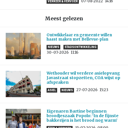
07-08-2022
14:16
VERKEER & VERVOER
Meest gelezen
Ontwikkelaar en gemeente willen
haast maken met Bellevue-plan
NIEUWS
STADSONTWIKKELING
30-07-2026
11:16
Wethouder wil verdere asielopvang
Javastraat stopzetten, COA wijst op
afspraken
27-07-2026
15:23
ASIEL
NIEUWS
Eigenaren Bartine beginnen
broodjeszaak Popolo: ‘In de fijnste
bakkerijen is het brood nog warm’
31-07-2026
08:00