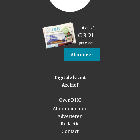
al vanaf
€ 3,21
per week
Abonneer
Digitale krant
Archief
Over DHC
Abonnementen
Adverteren
Redactie
Contact