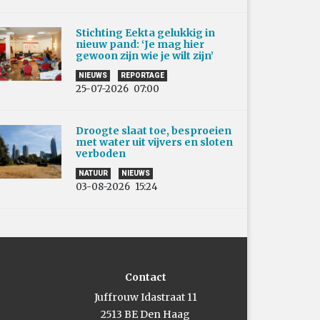
Stichting Eekta gelukkig in
nieuw pand: ‘Je mag hier
gewoon zijn wie je wilt zijn’
NIEUWS
REPORTAGE
25-07-2026
07:00
Droogte slaat toe, besproeien
met water uit vijvers en sloten
verboden
NATUUR
NIEUWS
03-08-2026
15:24
Contact
Juffrouw Idastraat 11
2513 BE Den Haag