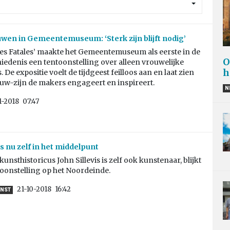
uwen in Gemeentemuseum: ‘Sterk zijn blijft nodig’
s Fatales’ maakte het Gemeentemuseum als eerste in de
O
edenis een tentoonstelling over alleen vrouwelijke
h
 De expositie voelt de tijdgeest feilloos aan en laat zien
uw-zijn de makers engageert en inspireert.
N
1-2018
07:47
is nu zelf in het middelpunt
unsthistoricus John Sillevis is zelf ook kunstenaar, blijkt
oonstelling op het Noordeinde.
21-10-2018
16:42
UNST