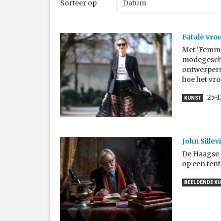
Sorteer op
Fatale vro
Met ‘Femme
modegeschi
ontwerpers.
hoe het vro
25-1
KUNST
John Sillev
De Haagse k
op een tent
BEELDENDE K