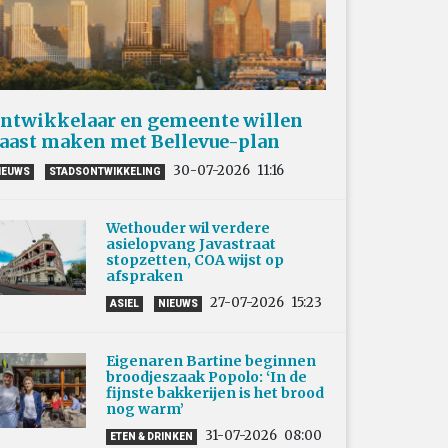
ntwikkelaar en gemeente willen
aast maken met Bellevue-plan
30-07-2026
11:16
IEUWS
STADSONTWIKKELING
Wethouder wil verdere
asielopvang Javastraat
stopzetten, COA wijst op
afspraken
27-07-2026
15:23
ASIEL
NIEUWS
Eigenaren Bartine beginnen
broodjeszaak Popolo: ‘In de
fijnste bakkerijen is het brood
nog warm’
31-07-2026
08:00
ETEN & DRINKEN