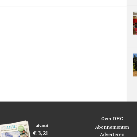
Over DHC
al vanaf
Abonnementen
€ 3,21
Adverteren