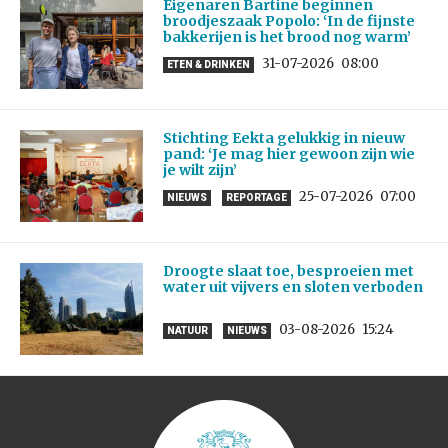
Eigenaren Bartine beginnen
broodjeszaak Popolo: ‘In de fijnste
bakkerijen is het brood nog warm’
31-07-2026
08:00
ETEN & DRINKEN
Stichting Eekta gelukkig in nieuw
pand: ‘Je mag hier gewoon zijn wie
je wilt zijn’
25-07-2026
07:00
NIEUWS
REPORTAGE
Droogte slaat toe, besproeien met
water uit vijvers en sloten verboden
03-08-2026
15:24
NATUUR
NIEUWS