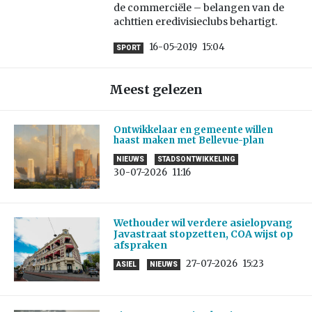
de commerciële – belangen van de
achttien eredivisieclubs behartigt.
16-05-2019
15:04
SPORT
Meest gelezen
Ontwikkelaar en gemeente willen
haast maken met Bellevue-plan
NIEUWS
STADSONTWIKKELING
30-07-2026
11:16
Wethouder wil verdere asielopvang
Javastraat stopzetten, COA wijst op
afspraken
27-07-2026
15:23
ASIEL
NIEUWS