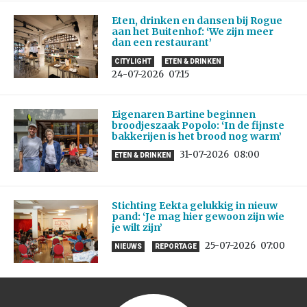
Eten, drinken en dansen bij Rogue
aan het Buitenhof: ‘We zijn meer
dan een restaurant’
CITYLIGHT
ETEN & DRINKEN
24-07-2026
07:15
Eigenaren Bartine beginnen
broodjeszaak Popolo: ‘In de fijnste
bakkerijen is het brood nog warm’
31-07-2026
08:00
ETEN & DRINKEN
Stichting Eekta gelukkig in nieuw
pand: ‘Je mag hier gewoon zijn wie
je wilt zijn’
25-07-2026
07:00
NIEUWS
REPORTAGE