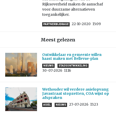
Rijksoverheid maken de aanschaf
voor duurzame alternatieven
toegankelijker.
22-10-2020
15:09
PARTNERBIJDRAGE
Meest gelezen
Ontwikkelaar en gemeente willen
haast maken met Bellevue-plan
NIEUWS
STADSONTWIKKELING
30-07-2026
11:16
Wethouder wil verdere asielopvang
Javastraat stopzetten, COA wijst op
afspraken
27-07-2026
15:23
ASIEL
NIEUWS