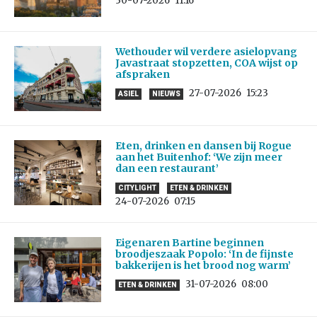
30-07-2026
11:16
Wethouder wil verdere asielopvang
Javastraat stopzetten, COA wijst op
afspraken
27-07-2026
15:23
ASIEL
NIEUWS
Eten, drinken en dansen bij Rogue
aan het Buitenhof: ‘We zijn meer
dan een restaurant’
CITYLIGHT
ETEN & DRINKEN
24-07-2026
07:15
Eigenaren Bartine beginnen
broodjeszaak Popolo: ‘In de fijnste
bakkerijen is het brood nog warm’
31-07-2026
08:00
ETEN & DRINKEN