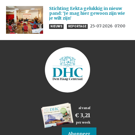
Stichting Eekta gelukkig in nieuw
pand: ‘Je mag hier gewoon zijn wie
je wilt zijn’
25-07-2026
07:00
NIEUWS
REPORTAGE
al vanaf
€ 3,21
per week
Abonneer