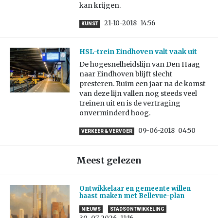
kan krijgen.
21-10-2018
14:56
KUNST
HSL-trein Eindhoven valt vaak uit
De hogesnelheidslijn van Den Haag
naar Eindhoven blijft slecht
presteren. Ruim een jaar na de komst
van deze lijn vallen nog steeds veel
treinen uit en is de vertraging
onverminderd hoog.
09-06-2018
04:50
VERKEER & VERVOER
Meest gelezen
Ontwikkelaar en gemeente willen
haast maken met Bellevue-plan
NIEUWS
STADSONTWIKKELING