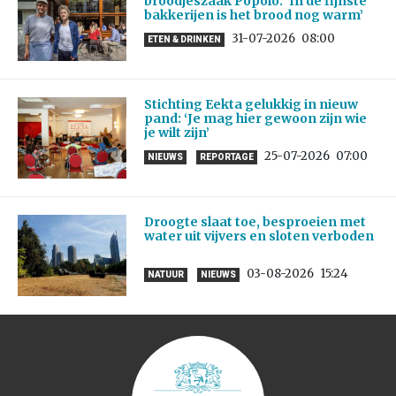
broodjeszaak Popolo: ‘In de fijnste
bakkerijen is het brood nog warm’
31-07-2026
08:00
ETEN & DRINKEN
Stichting Eekta gelukkig in nieuw
pand: ‘Je mag hier gewoon zijn wie
je wilt zijn’
25-07-2026
07:00
NIEUWS
REPORTAGE
Droogte slaat toe, besproeien met
water uit vijvers en sloten verboden
03-08-2026
15:24
NATUUR
NIEUWS