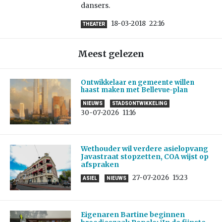
dansers.
18-03-2018
22:16
THEATER
Meest gelezen
Ontwikkelaar en gemeente willen
haast maken met Bellevue-plan
NIEUWS
STADSONTWIKKELING
30-07-2026
11:16
Wethouder wil verdere asielopvang
Javastraat stopzetten, COA wijst op
afspraken
27-07-2026
15:23
ASIEL
NIEUWS
Eigenaren Bartine beginnen