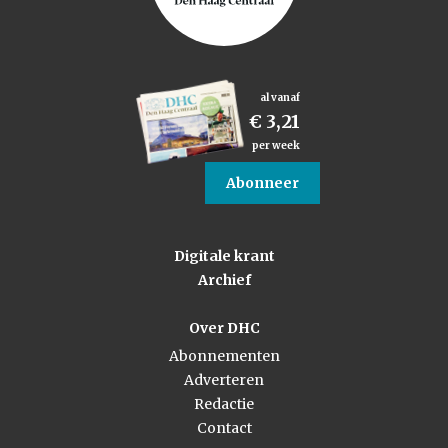
al vanaf
€ 3,21
per week
Abonneer
Digitale krant
Archief
Over DHC
Abonnementen
Adverteren
Redactie
Contact