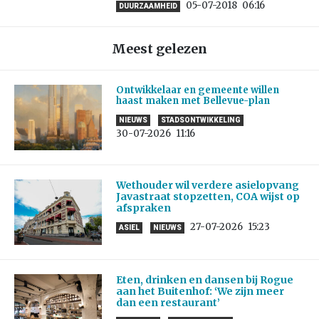
05-07-2018
06:16
DUURZAAMHEID
Meest gelezen
Ontwikkelaar en gemeente willen
haast maken met Bellevue-plan
NIEUWS
STADSONTWIKKELING
30-07-2026
11:16
Wethouder wil verdere asielopvang
Javastraat stopzetten, COA wijst op
afspraken
27-07-2026
15:23
ASIEL
NIEUWS
Eten, drinken en dansen bij Rogue
aan het Buitenhof: ‘We zijn meer
dan een restaurant’