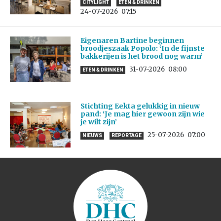
CITYLIGHT
ETEN & DRINKEN
24-07-2026
07:15
Eigenaren Bartine beginnen
broodjeszaak Popolo: ‘In de fijnste
bakkerijen is het brood nog warm’
31-07-2026
08:00
ETEN & DRINKEN
Stichting Eekta gelukkig in nieuw
pand: ‘Je mag hier gewoon zijn wie
je wilt zijn’
25-07-2026
07:00
NIEUWS
REPORTAGE