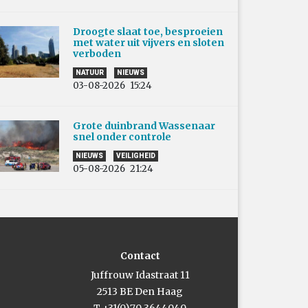
Droogte slaat toe, besproeien
met water uit vijvers en sloten
verboden
NATUUR
NIEUWS
03-08-2026
15:24
Grote duinbrand Wassenaar
snel onder controle
NIEUWS
VEILIGHEID
05-08-2026
21:24
Contact
Juffrouw Idastraat 11
2513 BE Den Haag