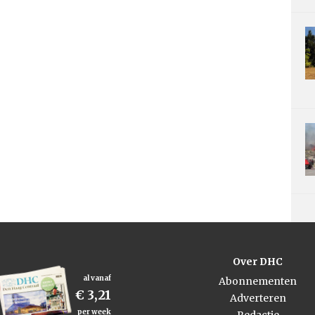
Over DHC
al vanaf
Abonnementen
€ 3,21
Adverteren
per week