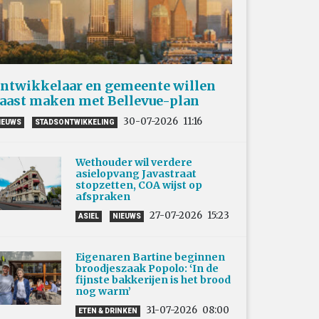
ntwikkelaar en gemeente willen
aast maken met Bellevue-plan
30-07-2026
11:16
IEUWS
STADSONTWIKKELING
Wethouder wil verdere
asielopvang Javastraat
stopzetten, COA wijst op
afspraken
27-07-2026
15:23
ASIEL
NIEUWS
Eigenaren Bartine beginnen
broodjeszaak Popolo: ‘In de
fijnste bakkerijen is het brood
nog warm’
31-07-2026
08:00
ETEN & DRINKEN