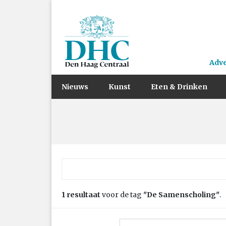
Adv
Nieuws
Kunst
Eten & Drinken
Zoek naar:
1 resultaat
voor de tag
"De Samenscholing"
.