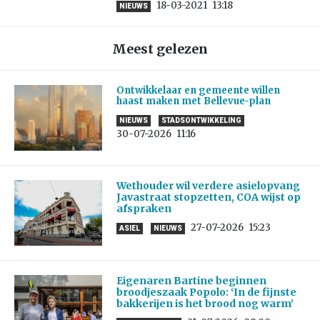
18-03-2021
13:18
NIEUWS
Meest gelezen
Ontwikkelaar en gemeente willen
haast maken met Bellevue-plan
NIEUWS
STADSONTWIKKELING
30-07-2026
11:16
Wethouder wil verdere asielopvang
Javastraat stopzetten, COA wijst op
afspraken
27-07-2026
15:23
ASIEL
NIEUWS
Eigenaren Bartine beginnen
broodjeszaak Popolo: ‘In de fijnste
bakkerijen is het brood nog warm’