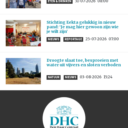
31-07-2026
08:00
ETEN & DRINKEN
Stichting Eekta gelukkig in nieuw
pand: ‘Je mag hier gewoon zijn wie
je wilt zijn’
25-07-2026
07:00
NIEUWS
REPORTAGE
Droogte slaat toe, besproeien met
water uit vijvers en sloten verboden
03-08-2026
15:24
NATUUR
NIEUWS