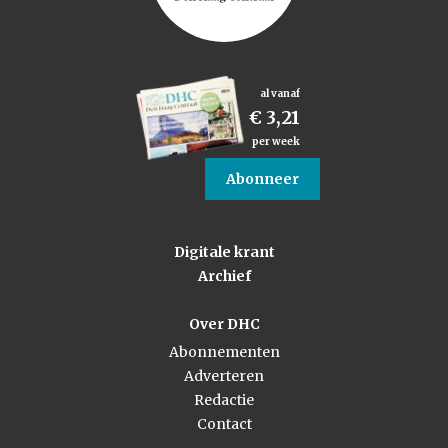
al vanaf
€ 3,21
per week
Abonneer
Digitale krant
Archief
Over DHC
Abonnementen
Adverteren
Redactie
Contact