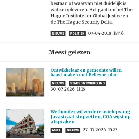
bestaan of waarvan niet duidelijk is
wat ze opleveren. Het gaat om het The
Hague Institute for Global Justice en
de The Hague Security Delta.
07-04-2018
18:46
NIEUWS
POLITIEK
Meest gelezen
Ontwikkelaar en gemeente willen
haast maken met Bellevue-plan
NIEUWS
STADSONTWIKKELING
30-07-2026
11:16
Wethouder wil verdere asielopvang
Javastraat stopzetten, COA wijst op
afspraken
27-07-2026
15:23
ASIEL
NIEUWS