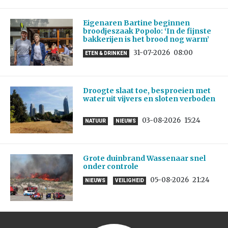
Eigenaren Bartine beginnen
broodjeszaak Popolo: ‘In de fijnste
bakkerijen is het brood nog warm’
31-07-2026
08:00
ETEN & DRINKEN
Droogte slaat toe, besproeien met
water uit vijvers en sloten verboden
03-08-2026
15:24
NATUUR
NIEUWS
Grote duinbrand Wassenaar snel
onder controle
05-08-2026
21:24
NIEUWS
VEILIGHEID