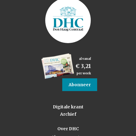
al vanaf
€ 3,21
per week
Abonneer
Digitale krant
Archief
Over DHC