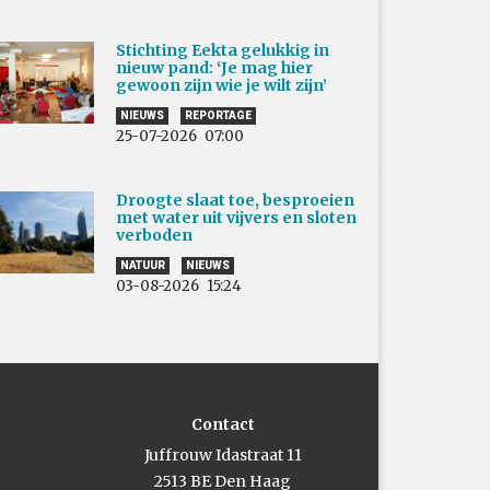
Stichting Eekta gelukkig in
nieuw pand: ‘Je mag hier
gewoon zijn wie je wilt zijn’
NIEUWS
REPORTAGE
25-07-2026
07:00
Droogte slaat toe, besproeien
met water uit vijvers en sloten
verboden
NATUUR
NIEUWS
03-08-2026
15:24
Contact
Juffrouw Idastraat 11
2513 BE Den Haag