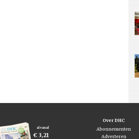
Over DHC
al vanaf
Abonnementen
€ 3,21
Adverteren