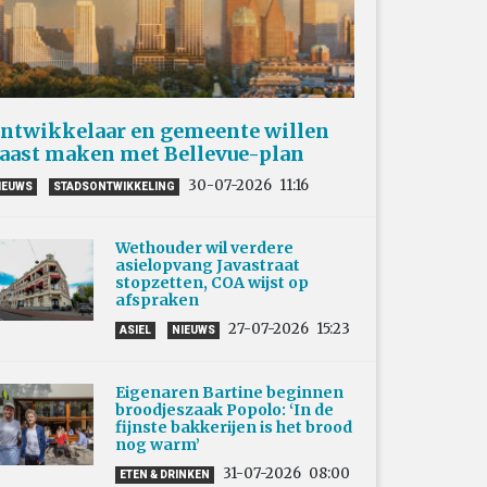
ntwikkelaar en gemeente willen
aast maken met Bellevue-plan
30-07-2026
11:16
IEUWS
STADSONTWIKKELING
Wethouder wil verdere
asielopvang Javastraat
stopzetten, COA wijst op
afspraken
27-07-2026
15:23
ASIEL
NIEUWS
Eigenaren Bartine beginnen
broodjeszaak Popolo: ‘In de
fijnste bakkerijen is het brood
nog warm’
31-07-2026
08:00
ETEN & DRINKEN