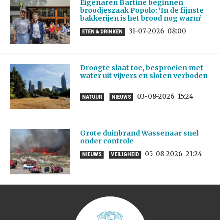
Eigenaren Bartine beginnen
broodjeszaak Popolo: ‘In de fijnste
bakkerijen is het brood nog warm’
31-07-2026
08:00
ETEN & DRINKEN
Droogte slaat toe, besproeien met
water uit vijvers en sloten verboden
03-08-2026
15:24
NATUUR
NIEUWS
Grote duinbrand Wassenaar snel
onder controle
05-08-2026
21:24
NIEUWS
VEILIGHEID