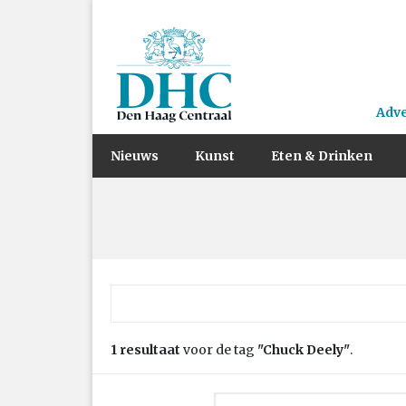
Adv
Nieuws
Kunst
Eten & Drinken
Zoek naar:
1 resultaat
voor de tag
"Chuck Deely"
.