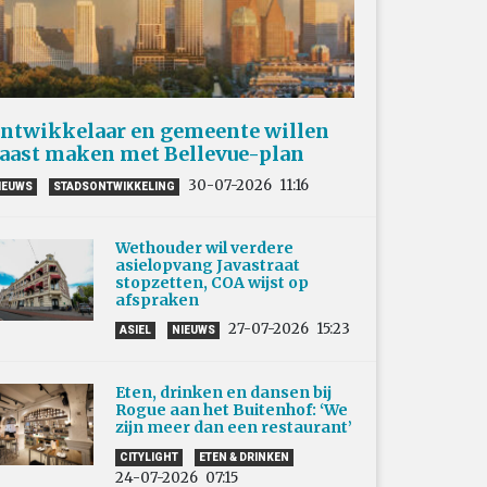
ntwikkelaar en gemeente willen
aast maken met Bellevue-plan
30-07-2026
11:16
IEUWS
STADSONTWIKKELING
Wethouder wil verdere
asielopvang Javastraat
stopzetten, COA wijst op
afspraken
27-07-2026
15:23
ASIEL
NIEUWS
Eten, drinken en dansen bij
Rogue aan het Buitenhof: ‘We
zijn meer dan een restaurant’
CITYLIGHT
ETEN & DRINKEN
24-07-2026
07:15