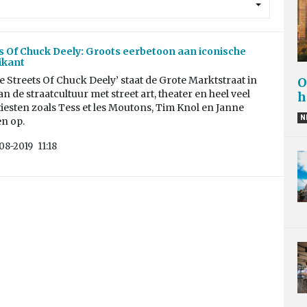
s Of Chuck Deely: Groots eerbetoon aan iconische
ikant
e Streets Of Chuck Deely’ staat de Grote Marktstraat in
O
an de straatcultuur met street art, theater en heel veel
h
iesten zoals Tess et les Moutons, Tim Knol en Janne
N
n op.
08-2019
11:18