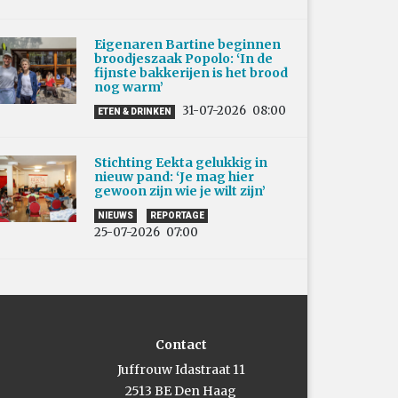
Eigenaren Bartine beginnen
broodjeszaak Popolo: ‘In de
fijnste bakkerijen is het brood
nog warm’
31-07-2026
08:00
ETEN & DRINKEN
Stichting Eekta gelukkig in
nieuw pand: ‘Je mag hier
gewoon zijn wie je wilt zijn’
NIEUWS
REPORTAGE
25-07-2026
07:00
Contact
Juffrouw Idastraat 11
2513 BE Den Haag