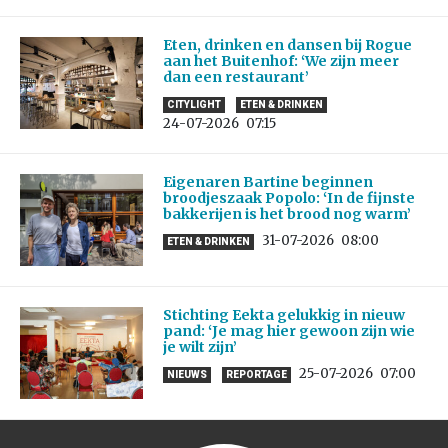
Eten, drinken en dansen bij Rogue
aan het Buitenhof: ‘We zijn meer
dan een restaurant’
CITYLIGHT
ETEN & DRINKEN
24-07-2026
07:15
Eigenaren Bartine beginnen
broodjeszaak Popolo: ‘In de fijnste
bakkerijen is het brood nog warm’
31-07-2026
08:00
ETEN & DRINKEN
Stichting Eekta gelukkig in nieuw
pand: ‘Je mag hier gewoon zijn wie
je wilt zijn’
25-07-2026
07:00
NIEUWS
REPORTAGE