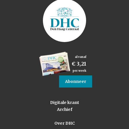
al vanaf
€ 3,21
per week
Abonneer
Digitale krant
Archief
Over DHC