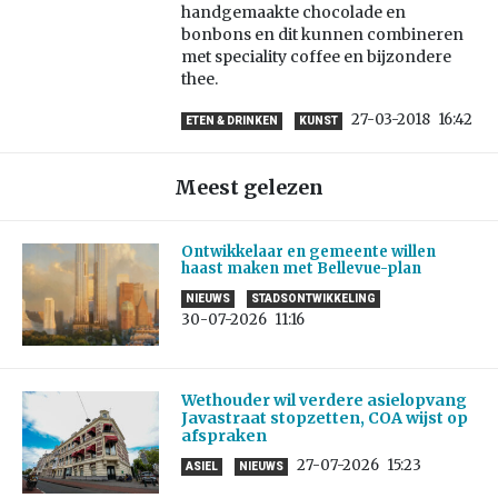
handgemaakte chocolade en
bonbons en dit kunnen combineren
met speciality coffee en bijzondere
thee.
27-03-2018
16:42
ETEN & DRINKEN
KUNST
Meest gelezen
Ontwikkelaar en gemeente willen
haast maken met Bellevue-plan
NIEUWS
STADSONTWIKKELING
30-07-2026
11:16
Wethouder wil verdere asielopvang
Javastraat stopzetten, COA wijst op
afspraken
27-07-2026
15:23
ASIEL
NIEUWS