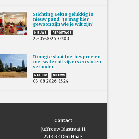
Stichting Eekta gelukkig in
nieuw pand: ‘Je mag hier
gewoon zijn wie je wilt zijn’
NIEUWS
REPORTAGE
25-07-2026
07:00
Droogte slaat toe, besproeien
met water uit vijvers en sloten
verboden
NATUUR
NIEUWS
03-08-2026
15:24
Contact
Juffrouw Idastraat 11
2513 BE Den Haag