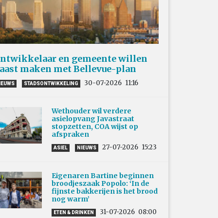
ntwikkelaar en gemeente willen
aast maken met Bellevue-plan
30-07-2026
11:16
IEUWS
STADSONTWIKKELING
Wethouder wil verdere
asielopvang Javastraat
stopzetten, COA wijst op
afspraken
27-07-2026
15:23
ASIEL
NIEUWS
Eigenaren Bartine beginnen
broodjeszaak Popolo: ‘In de
fijnste bakkerijen is het brood
nog warm’
31-07-2026
08:00
ETEN & DRINKEN