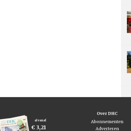
Over DHC
al vanaf
Abonnementen
€ 3,21
Adverteren