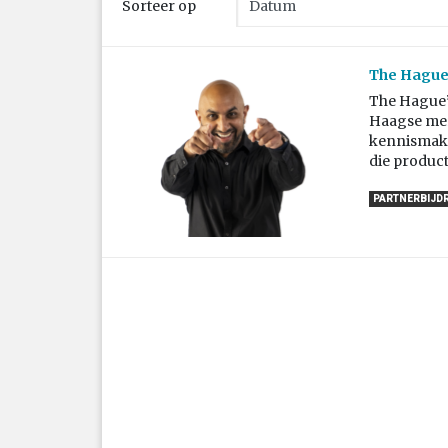
Sorteer op
The Hague’
The Hague’s
Haagse mer
kennismake
die produc
PARTNERBIJD