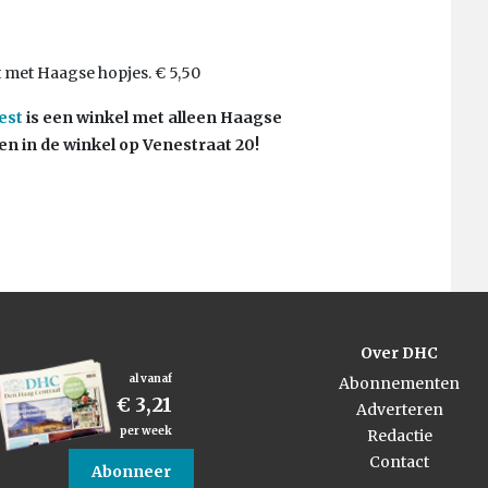
 met Haagse hopjes. € 5,50
est
is een winkel met alleen Haagse
n in de winkel op Venestraat 20!
Over DHC
al vanaf
Abonnementen
€ 3,21
Adverteren
per week
Redactie
Contact
Abonneer