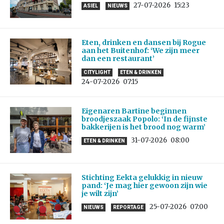
27-07-2026
15:23
ASIEL
NIEUWS
Eten, drinken en dansen bij Rogue
aan het Buitenhof: ‘We zijn meer
dan een restaurant’
CITYLIGHT
ETEN & DRINKEN
24-07-2026
07:15
Eigenaren Bartine beginnen
broodjeszaak Popolo: ‘In de fijnste
bakkerijen is het brood nog warm’
31-07-2026
08:00
ETEN & DRINKEN
Stichting Eekta gelukkig in nieuw
pand: ‘Je mag hier gewoon zijn wie
je wilt zijn’
25-07-2026
07:00
NIEUWS
REPORTAGE