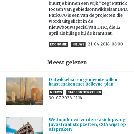
buurtje binnen een wijk,” zegt Patrick
Joosen van gebiedsontwikkelaar BPD.
Park070 is een van de projecten die
wordt uitgelicht in de
nieuwbouwspecial van DHC, die 12
april als bijlage bij de krant zat.
21-04-2018
08:00
ECONOMIE
NIEUWS
Meest gelezen
Ontwikkelaar en gemeente willen
haast maken met Bellevue-plan
NIEUWS
STADSONTWIKKELING
30-07-2026
11:16
Wethouder wil verdere asielopvang
Javastraat stopzetten, COA wijst op
afspraken