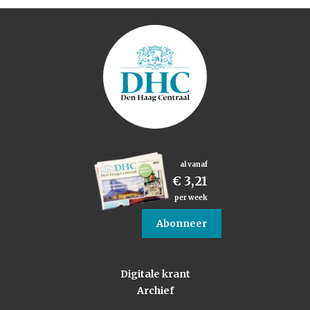
al vanaf
€ 3,21
per week
Abonneer
Digitale krant
Archief